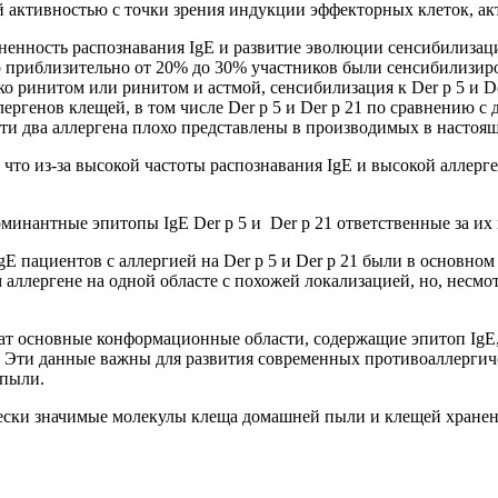
 активностью с точки зрения индукции эффекторных клеток, ак
енность распознавания IgE и развитие эволюции сенсибилизаци
то приблизительно от 20% до 30% участников были сенсибилизир
 ринитом или ринитом и астмой, сенсибилизация к Der p 5 и Der
лергенов клещей, в том числе Der p 5 и Der p 21 по сравнению с 
ти два аллергена плохо представлены в производимых в настоящ
 что из-за высокой частоты распознавания IgE и высокой аллер
инантные эпитопы IgE Der p 5 и Der p 21 ответственные за их
E пациентов с аллергией на Der p 5 и Der p 21 были в основно
аллергене на одной областе с похожей локализацией, но, несмо
ржат основные конформационные области, содержащие эпитоп IgE
. Эти данные важны для развития современных противоаллергич
 пыли.
ески значимые молекулы клеща домашней пыли и клещей хранен