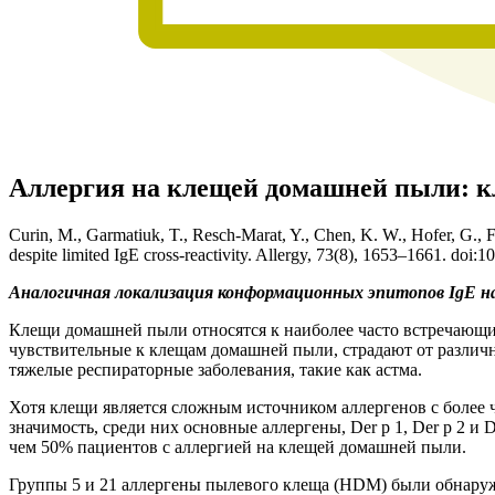
Аллергия на клещей домашней пыли: кл
Curin, M., Garmatiuk, T., Resch-Marat, Y., Chen, K. W., Hofer, G., F
despite limited IgE cross-reactivity. Allergy, 73(8), 1653–1661. doi:1
Аналогичная локализация конформационных эпитопов IgE на 
Клещи домашней пыли относятся к наиболее часто встречающи
чувствительные к клещам домашней пыли, страдают от различн
тяжелые респираторные заболевания, такие как астма.
Хотя клещи является сложным источником аллергенов с более
значимость, среди них основные аллергены, Der p 1, Der p 2 и 
чем 50% пациентов с аллергией на клещей домашней пыли.
Группы 5 и 21 аллергены пылевого клеща (HDM) были обнаружены 