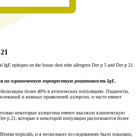
 21
al IgE epitopes on the house dust mite allergens Der p 5 and Der p 21
ря на ограниченную перекрестную реактивность IgE.
ибилизации более 40% в атопических популяциях. Пациенты,
болеваний и кожных проявлений аллергии, и часто имеют
, только некоторые аллергены имеют высокую клиническую
 Der p 21, которые в некоторой популяции распознаются более
lomia tropicalis, и в нескольких исследованиях было показано,