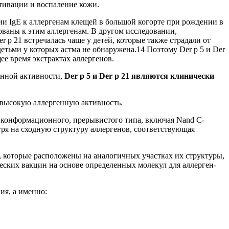
тивации и воспаление кожи.
и IgE к аллергенам клещей в большой когорте при рождении в
ованы к этим аллергенам. В другом исследовании,
 p 21 встречалась чаще у детей, которые также страдали от
детьми у которых астма не обнаружена.14 Поэтому Der p 5 и Der
ее время экстрактах аллергенов.
генной активности,
Der p 5 и Der p 21
являются клинически
 высокую аллергенную активность.
м конформационного, прерывистого типа, включая Nand С-
тря на сходную структуру аллергенов, соответствующая
, которые расположены на аналогичных участках их структуры,
еских вакцин на основе определенных молекул для аллерген-
ия, а именно: