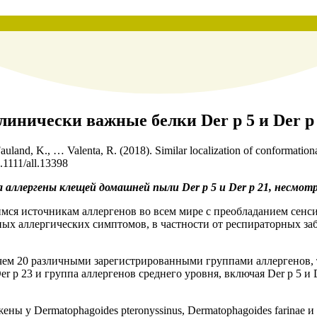
инически важные белки Der p 5 и Der p
auland, K., … Valenta, R. (2018). Similar localization of conformation
0.1111/all.13398
аллергены клещей домашней пыли Der p 5 и Der p 21, несмот
мся источникам аллергенов во всем мире с преобладанием сенс
ых аллергических симптомов, в частности от респираторных за
 чем 20 различными зарегистрированными группами аллергенов
Der p 23 и группа аллергенов среднего уровня, включая Der p 5 и
у Dermatophagoides pteronyssinus, Dermatophagoides farinae и B