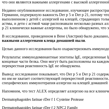
что они являются важными аллергенами с высокой аллергенной
Недавно опубликованное исследование, изучающее распростран
Германии, подчеркнуло важность Der p 5 и Der p 21, потому ч
выполненном у детей с аллергией на клещей, страдающих только
астмы, и дети с астмой чаще распознавали несколько разных ал
p 21 клинически важные аллергены, но было обнаружено, что э
В исследовании, проведенном в Вене (Австрия) было доказано,
важными аллергенами клеща домашней пыли
.
Целью данного исследования было охарактеризовать иммунодом
Результаты: иммунодоминантные эпитопы IgE, определенные Ig
концевые части белка. Они могут быть расположены на каждом 
перекрестная реактивность IgE не обнаружена.
Вывод: исследование показывает, что Der p 5 и Der p 21 соде
но им не хватает соответствующей перекрестной реактивности
специфических иммунотерапия аллергии на клещей домашней
Напомним, что тест ALEX определяет аллергию на все клинич
Dermatophagoides farinae rDer f 1 Cysteine Protease
Dermatophagoides farinae rDer f 2 NPC2 Family